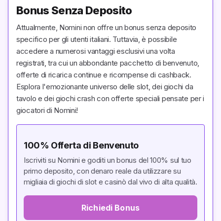
Bonus Senza Deposito
Attualmente, Nomini non offre un bonus senza deposito
specifico per gli utenti italiani. Tuttavia, è possibile
accedere a numerosi vantaggi esclusivi una volta
registrati, tra cui un abbondante pacchetto di benvenuto,
offerte di ricarica continue e ricompense di cashback.
Esplora l'emozionante universo delle slot, dei giochi da
tavolo e dei giochi crash con offerte speciali pensate per i
giocatori di Nomini!
100% Offerta di Benvenuto
Iscriviti su Nomini e goditi un bonus del 100% sul tuo
primo deposito, con denaro reale da utilizzare su
migliaia di giochi di slot e casinò dal vivo di alta qualità.
Richiedi Bonus