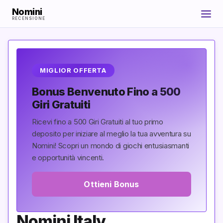
Nomini
RECENSIONE
MIGLIOR OFFERTA
Bonus Benvenuto Fino a 500
Giri Gratuiti
Ricevi fino a 500 Giri Gratuiti al tuo primo
deposito per iniziare al meglio la tua avventura su
Nomini! Scopri un mondo di giochi entusiasmanti
e opportunità vincenti.
Ottieni Bonus
Nomini Italy