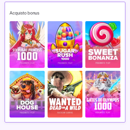
Acquisto bonus