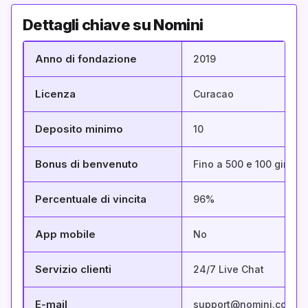
Dettagli chiave su Nomini
Anno di fondazione
2019
Licenza
Curacao
Deposito minimo
10
Bonus di benvenuto
Fino a 500 e 100 giri gra
Percentuale di vincita
96%
App mobile
No
Servizio clienti
24/7 Live Chat
E-mail
support@nomini.com