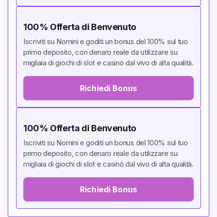
100% Offerta di Benvenuto
Iscriviti su Nomini e goditi un bonus del 100% sul tuo
primo deposito, con denaro reale da utilizzare su
migliaia di giochi di slot e casinò dal vivo di alta qualità.
Richiedi Bonus
100% Offerta di Benvenuto
Iscriviti su Nomini e goditi un bonus del 100% sul tuo
primo deposito, con denaro reale da utilizzare su
migliaia di giochi di slot e casinò dal vivo di alta qualità.
Richiedi Bonus