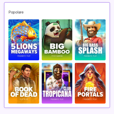
Popolare