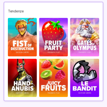
Tendenze