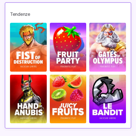
Tendenze