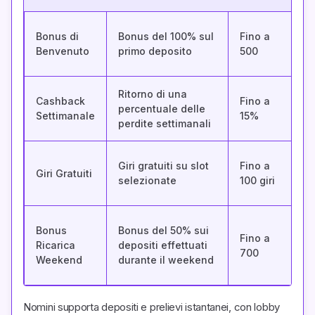
Re
Bonus di
Bonus del 100% sul
Fino a
ef
Benvenuto
primo deposito
500
d
Ritorno di una
G
Cashback
Fino a
percentuale delle
ve
Settimanale
15%
perdite settimanali
co
Ef
Giri gratuiti su slot
Fino a
Giri Gratuiti
d
selezionate
100 giri
m
Ri
Bonus
Bonus del 50% sui
Fino a
tu
Ricarica
depositi effettuati
700
ne
Weekend
durante il weekend
w
Nomini supporta depositi e prelievi istantanei, con lobby