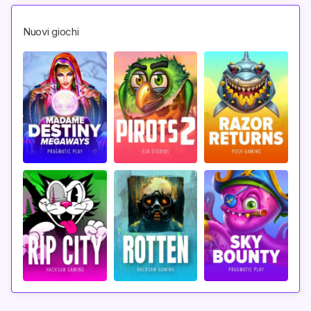
Nuovi giochi