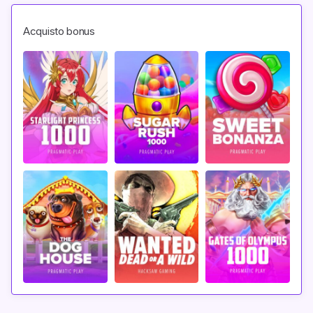
Acquisto bonus