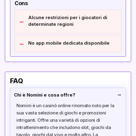
Cons
Alcune restrizioni per i giocatori di
determinate regioni
No app mobile dedicata disponibile
FAQ
Chi è Nomini e cosa offre?
Nomini è un casinò online rinomato noto per la
sua vasta selezione di giochi e promozioni
intriganti. Offre una varietà di opzioni di
intrattenimento che includono slot, giochi da
tavolo, giochi dal vivo e molto altro. La