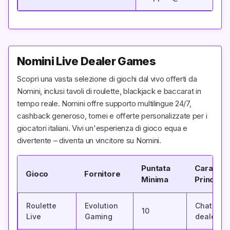
Nomini Live Dealer Games
Scopri una vasta selezione di giochi dal vivo offerti da
Nomini, inclusi tavoli di roulette, blackjack e baccarat in
tempo reale. Nomini offre supporto multilingue 24/7,
cashback generoso, tornei e offerte personalizzate per i
giocatori italiani. Vivi un'esperienza di gioco equa e
divertente – diventa un vincitore su Nomini.
Puntata
Caratteri
Gioco
Fornitore
Minima
Principal
Roulette
Evolution
Chat dal v
10
Live
Gaming
dealer