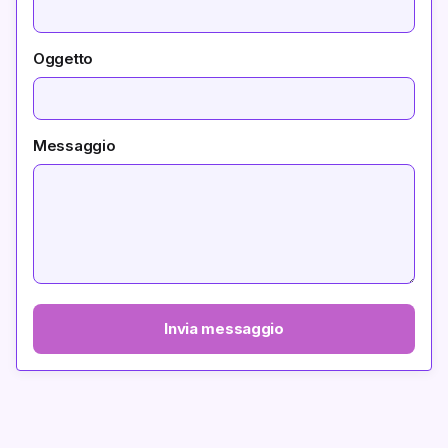
Oggetto
Messaggio
Invia messaggio