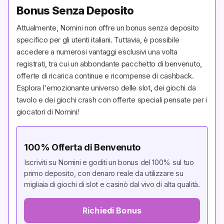
Bonus Senza Deposito
Attualmente, Nomini non offre un bonus senza deposito
specifico per gli utenti italiani. Tuttavia, è possibile
accedere a numerosi vantaggi esclusivi una volta
registrati, tra cui un abbondante pacchetto di benvenuto,
offerte di ricarica continue e ricompense di cashback.
Esplora l'emozionante universo delle slot, dei giochi da
tavolo e dei giochi crash con offerte speciali pensate per i
giocatori di Nomini!
100% Offerta di Benvenuto
Iscriviti su Nomini e goditi un bonus del 100% sul tuo
primo deposito, con denaro reale da utilizzare su
migliaia di giochi di slot e casinò dal vivo di alta qualità.
Richiedi Bonus