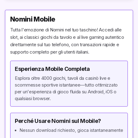
Nomini Mobile
Tutta l'emozione di Nomini nel tuo taschino! Accedi alle
slot, ai classici giochi da tavolo e al live gaming autentico
direttamente sul tuo telefono, con transazioni rapide e
supporto completo per gli utenti italiani.
Esperienza Mobile Completa
Esplora oltre 4000 giochi, tavoli da casinò live e
scommesse sportive istantanee—tutto ottimizzato
per un'esperienza di gioco fluida su Android, iOS o
qualsiasi browser.
Perché Usare Nomini sul Mobile?
Nessun download richiesto, gioca istantaneamente